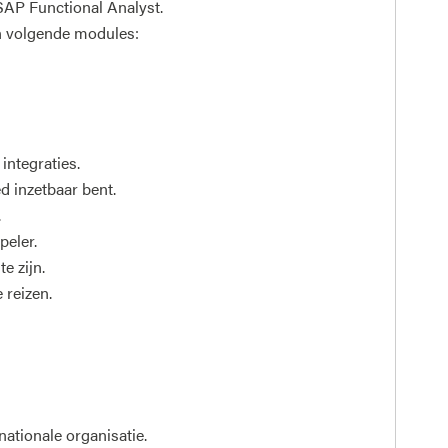
SAP Functional Analyst.
n volgende modules:
ntegraties.
ed inzetbaar bent.
.
peler.
e zijn.
 reizen.
nationale organisatie.