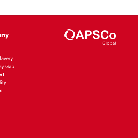
ny
lavery
ay Gap
rt
ity
s