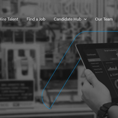
Hire Talent
Find a Job
Candidate Hub
Our Team