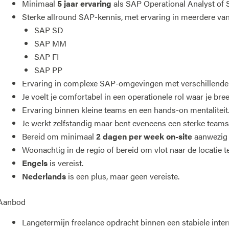
Minimaal
5 jaar ervaring
als SAP Operational Analyst of 
Sterke allround SAP-kennis, met ervaring in meerdere va
SAP SD
SAP MM
SAP FI
SAP PP
Ervaring in complexe SAP-omgevingen met verschillende i
Je voelt je comfortabel in een operationele rol waar je bre
Ervaring binnen kleine teams en een hands-on mentaliteit
Je werkt zelfstandig maar bent eveneens een sterke teams
Bereid om minimaal
2 dagen per week on-site
aanwezig t
Woonachtig in de regio of bereid om vlot naar de locatie te
Engels
is vereist.
Nederlands
is een plus, maar geen vereiste.
Aanbod
Langetermijn freelance opdracht binnen een stabiele inter