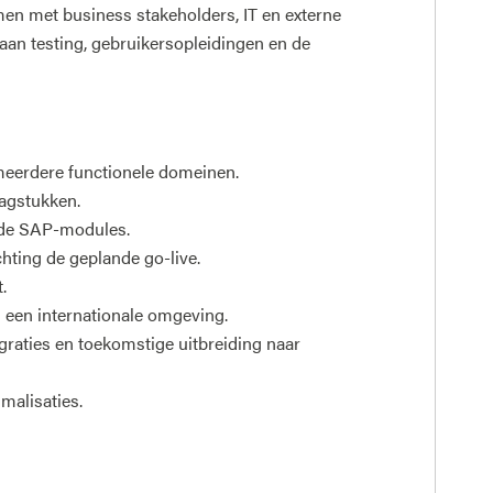
amen met business stakeholders, IT en externe
 aan testing, gebruikersopleidingen en de
eerdere functionele domeinen.
aagstukken.
nde SAP-modules.
chting de geplande go-live.
.
 een internationale omgeving.
aties en toekomstige uitbreiding naar
malisaties.