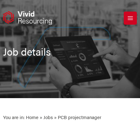
Skip
to
content
Job details
You are in:
Home
»
Jobs
» PCB projectmanager